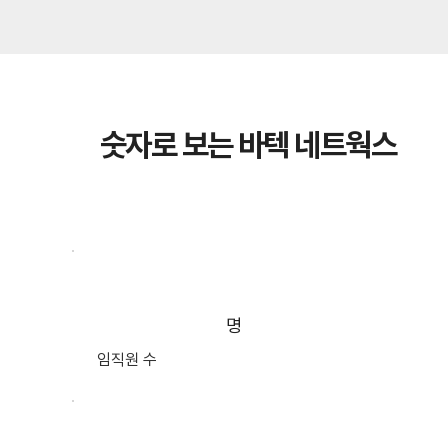
숫자로 보는 바텍 네트웍스
1,739
명
임직원 수