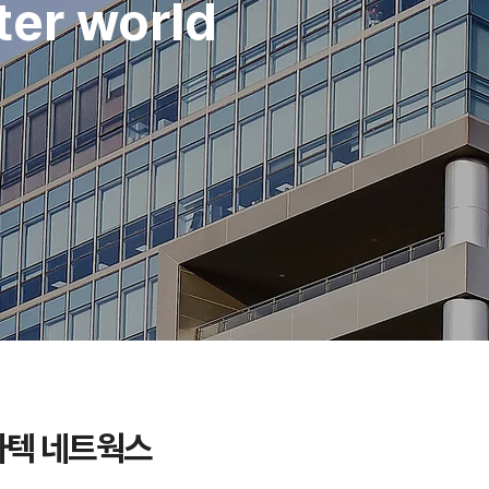
ter world
바텍 네트웍스