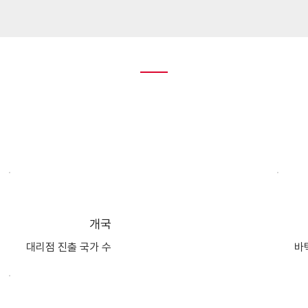
100
개국
​대리점 진출 국가 수
바