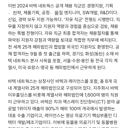
이번 2024 바텍 네트웍스 공개 채용 직군은 경영지원, 기획
전〮략, 제품기획, 공정품〮질 엔지니어, SW개발, R&D이다. 
신입, 경력 모두 지원 가능하다. ‘자유 직군’ 전형도 시행한다. 직
무를 지정하지 않고 지원자 역량과 경험을 중심으로 검토, 채용
하는 특별 전형이다. 자유 직군 최종 합격자는 채용절차를 통해 
파악된 지원자 강점과 역량을 토대로 적합한 직무에 배치된다. 
전 세계 25개 해외법인과 협업할 외국인 지원자도 환영한다. 공
채 합격자는 9월 중 첫 출근을 하며, 경기도 화성(동탄) 소재 바
텍 네트웍스 본사 사옥을 포함, 서울·수원·용인 등 전국 각지 계
열사, 미국·프랑스·영국 등 해외법인에서 근무하게 된다. 
바텍 네트웍스는 상장사인 바텍과 레이언스를 포함, 총 8개 국
내 계열사와 25개 해외법인으로 구성되어 있다. 지주회사 바텍
이우홀딩스를 비롯해 계열사와 해외법인에 1,600여 명의 직원
이 근무하고 있다. 바텍은 치과 엑스레이 진단장비(CT) 분야 글
로벌 1위이자 매출의 90%가 해외 100여 개국에서 발생하는 
대표 수출 기업이고, 레이언스는 영상 의료기기 핵심부품인 디
텍터 개발/제조기업이다. 이밖에 동물용 의료기기 및 동물병원 