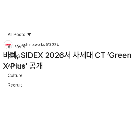
All Posts
vatech networks
5월 22일
All Posts
바텍, SIDEX 2026서 차세대 CT ‘Green
NEWS
X Plus’ 공개
Withzine
Culture
Recruit