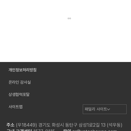
개인정보처리방침
온라인 감사실
특허 숫자로 쌓아 올린 20년 "바텍, 세계 기준이
되다"
상생협력포탈
사이트맵
패밀리 사이트
주소
(우18449) 경기도 화성시 동탄구 삼성1로2길 13 (석우동)