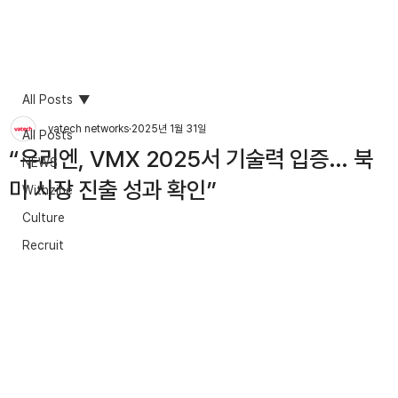
All Posts
vatech networks
2025년 1월 31일
All Posts
“우리엔, VMX 2025서 기술력 입증… 북
NEWS
미 시장 진출 성과 확인”
Withzine
Culture
Recruit