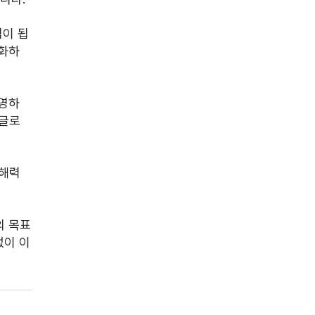
힘이 됩
성화하
운영하
 글로
 
해력 
의 목표
없이 이