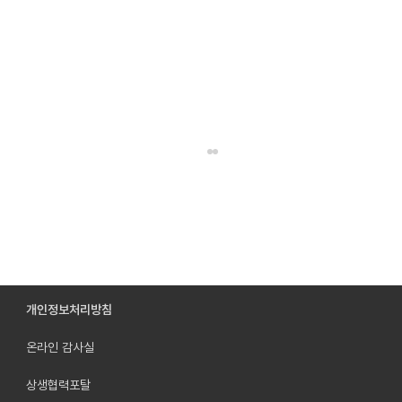
개인정보처리방침
온라인 감사실
레이언스, 화질 성능 2배 높인 의료 엑스레이 영
상기술 SHINE 선보여
상생협력포탈