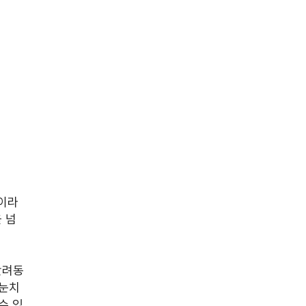
’이라
 넘
반려동
 눈치
수 있