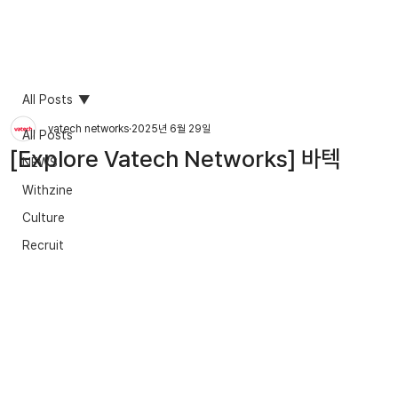
All Posts
vatech networks
2025년 6월 29일
All Posts
[Explore Vatech Networks] 바텍
NEWS
Withzine
Culture
Recruit