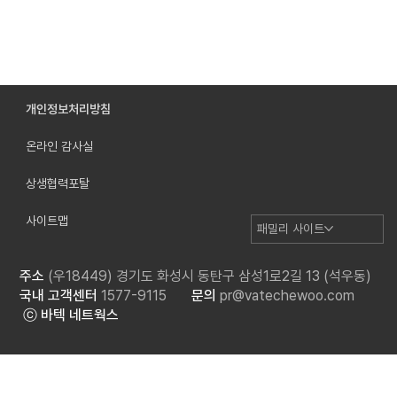
개인정보처리방침
온라인 감사실
바텍, 진단부터 치료계획까지 한 번에…디지털
치과 플랫폼 ‘Vatech Clever One’ 첫 공개
상생협력포탈
사이트맵
패밀리 사이트
주소
(우18449) 경기도 화성시 동탄구 삼성1로2길 13 (석우동)
국내 고객센터
1577-9115
문의
pr@vatechewoo.com
ⓒ 바텍 네트웍스