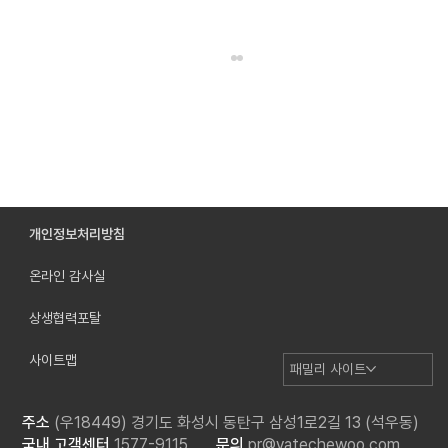
개인정보처리방침
온라인 감사실
바텍엠시스, 프리미엄 저선량 CT ‘Green X’로
방사선 안전 혁신
상생협력포탈
사이트맵
패밀리 사이트
주소
(우18449) 경기도 화성시 동탄구 삼성1로2길 13 (석우동)
국내 고객센터
1577-9115
문의
pr@vatechewoo.com