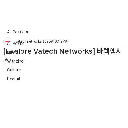
All Posts
vatech networks
2025년 6월 27일
All Posts
[Explore Vatech Networks] 바텍엠시
NEWS
스
Withzine
Culture
Recruit