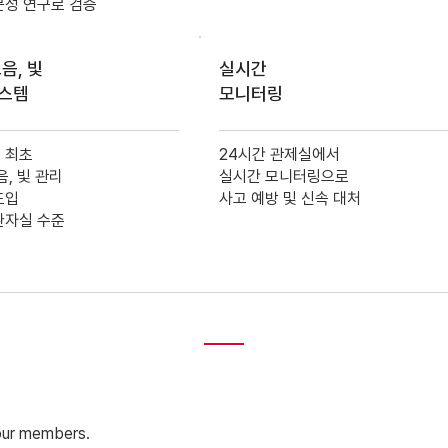
문성 연구로 검증
음, 빛
실시간
시스템
모니터링
 최초
24시간 관제실에서
음, 빛 관리
실시간 모니터링으로
도입
사고 예방 및 신속 대처
환자실 수준
 our members.