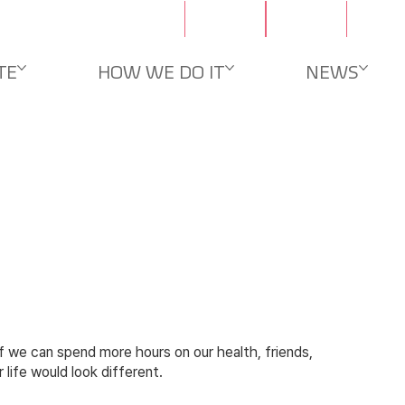
Contacts
Careers
TE
HOW WE DO IT
NEWS
f we can spend more hours on our health, friends,
 life would look different.