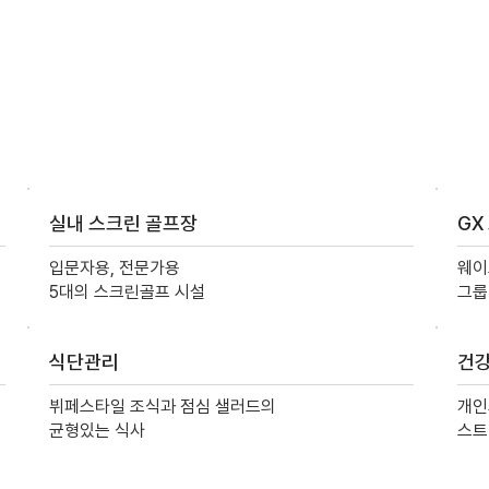
실내 스크린 골프장
GX
입문자용, 전문가용
웨이
5대의 스크린골프 시설
그룹
식단관리
건
뷔페스타일 조식과 점심 샐러드의
개인
균형있는 식사
스트