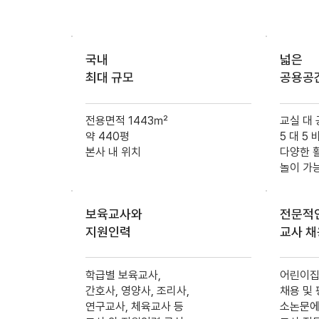
국내
넓은
​최대 규모
​공용공간
전용면적 1443㎡
교실 대
약 440평
5 대 5
본사 내 위치
다양한 
놀이 가
보육교사와
전문적
지원인력
교사 채
학급별 보육교사,
어린이집
간호사, 영양사, 조리사,
채용 및
연구교사, 체육교사 등
소논문에