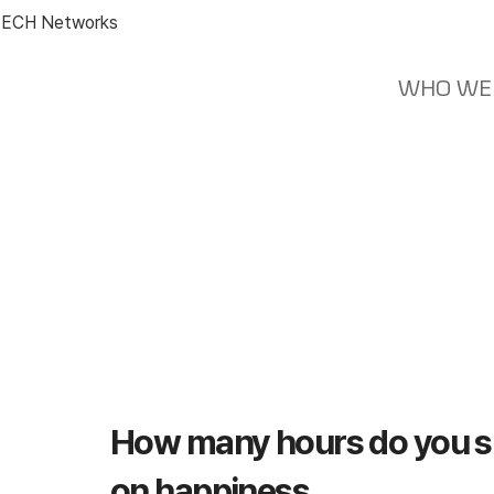
ECH Networks
WHO WE
Work & Life balance
How many hours do you 
on happiness