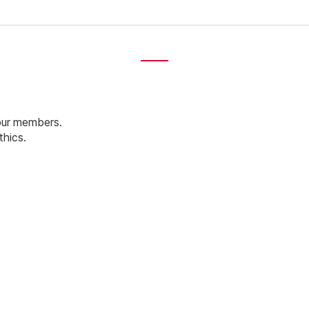
 our members.
hics.