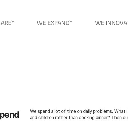
 ARE
WE EXPAND
WE INNOVA
We spend a lot of time on daily problems. What i
spend
and children rather than cooking dinner? Then our