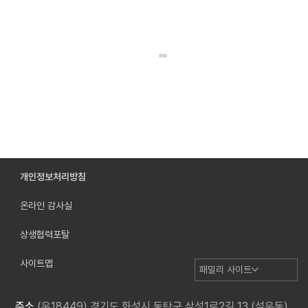
개인정보처리방침
온라인 감사실
혁신이 가리키는 나침반: 이우소프트 최정우 대
표
상생협력포탈
사이트맵
패밀리 사이트
주소
(우18449) 경기도 화성시 동탄구 삼성1로2길 13 (석우동)