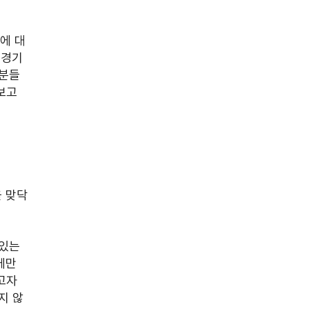
에 대
경기 
 분들
보고 
 맞닥
있는 
에만 
고자 
지 않