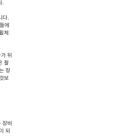
.
다. 
람들에
 휠체
가 뒤
은 촬
는 장
 것보
 장비
이 되