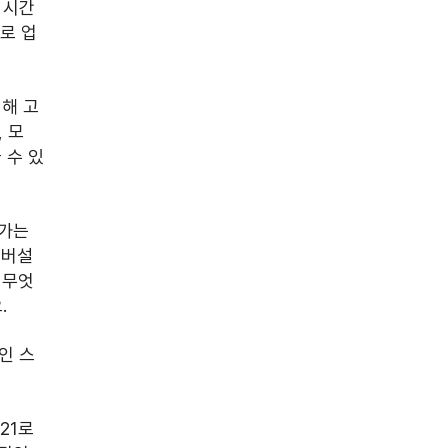
 시간
으로 업
위해 고
 모
 수 있
가는 
버설 
 무엇
.
인 스
 
21로 