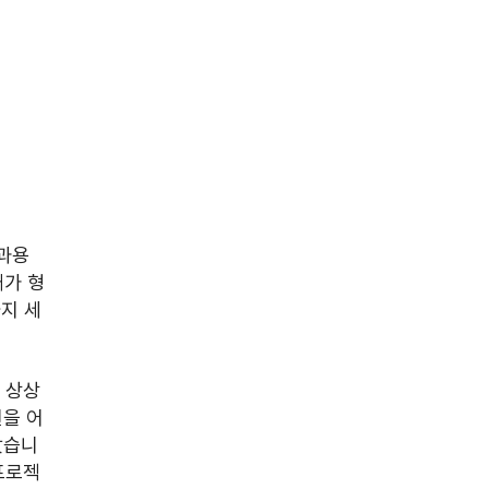
과용 
대가 형
지 세
 상상
을 어
았습니
프로젝