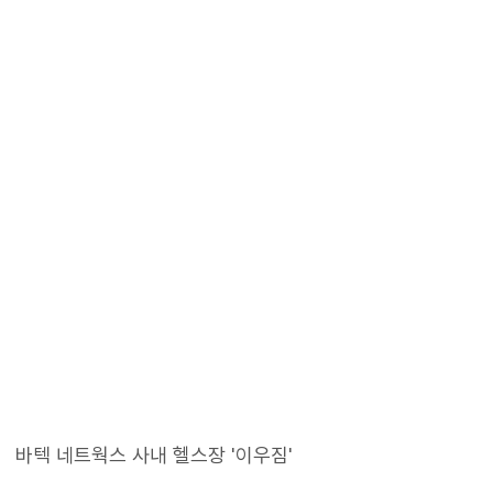
바텍 네트웍스 사내 헬스장 '이우짐'