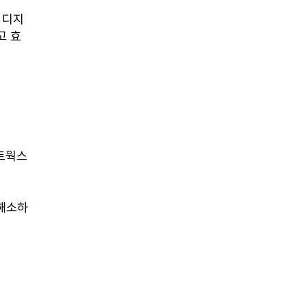
 디지
고 효
트웍스
 해소하