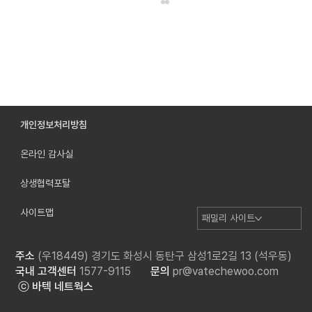
개인정보처리방침
"우리는 각자의 속도로, 함께 걸었습니다."
온라인 감사실
상생협력포탈
사이트맵
패밀리 사이트
주소
(우18449) 경기도 화성시 동탄구 삼성1로2길 13 (석우동)
국내 고객센터
1577-9115
문의
pr@vatechewoo.com
ⓒ 바텍 네트웍스