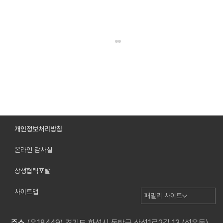
개인정보처리방침
하나의 화면으로 진단의 흐름을 바꿉니다
온라인 감사실
상생협력포탈
사이트맵
패밀리 사이트
주소
(우18449) 경기도 화성시 동탄구 삼성1로2길 13 (석우동)