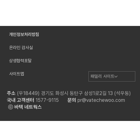
개인정보처리방침
온라인 감사실
[Explore Vatech Networks] 1명에서 54명
으로, 이우소프트 베트남 성장기
상생협력포탈
사이트맵
패밀리 사이트
주소
(우18449) 경기도 화성시 동탄구 삼성1로2길 13 (석우동)
국내 고객센터
1577-9115
문의
pr@vatechewoo.com
ⓒ 바텍 네트웍스