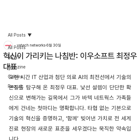
All Posts
vatech networks
6월 30일
All Posts
혁신이 가리키는 나침반: 이우소프트 최정우
NEWS
대표
Withzine
오랜 시간 IT 산업과 첨단 의료 AI의 최전선에서 기술의 
Culture
Recruit
본질을 탐구해 온 최정우 대표. 낯선 설렘이 단단한 확
신으로 변해가는 길목에서 그가 바텍 네트웍스 가족들
에게 건네는 첫마디는 명확합니다. 타협 없는 기본으로 
기술의 혁신을 증명하고, ‘함께’ 빚어낸 가치로 전 세계 
진료 현장의 새로운 표준을 세우겠다는 묵직한 약속입
니다.